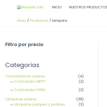
Ir
INICIO
NUESTROS PRODUCTO
al
contenido
Inicio
Productos
lampara
Filtro por precio
Categorias
Controladores solares
(4)
Controlador MPPT
(2)
Controlador PWM
(2)
Lámparas solares
(39)
Lámparas parques y jardines
(3)