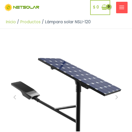
Ir
$
0
al
MAI
contenido
MEN
Inicio
Productos
Lámpara solar NSLI-120