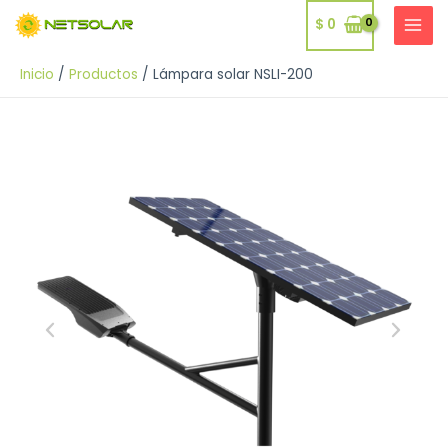
Ir
$
0
al
MAI
contenido
MEN
Inicio
Productos
Lámpara solar NSLI-200