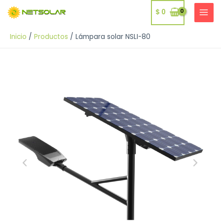
Ir
$
0
al
MAI
contenido
MEN
Inicio
Productos
Lámpara solar NSLI-80