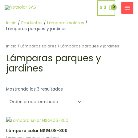
Ir
$
0
al
MAI
contenido
MEN
Inicio
Productos
Lámparas solares
Lámparas parques y jardines
Inicio
/
Lámparas solares
/ Lámparas parques y jardines
Lámparas parques y
jardines
Mostrando los 3 resultados
Lámpara solar NSGL08-300
Lámparas parques y jardines