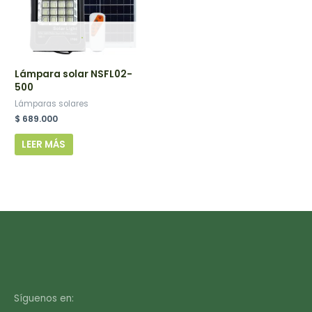
.
Lámpara solar NSFL02-
500
Lámparas solares
$
689.000
LEER MÁS
Síguenos en: