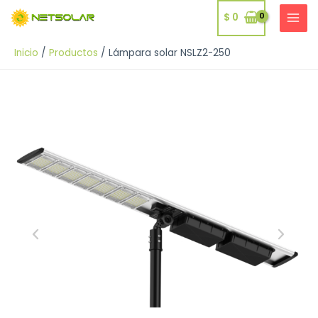
Ir
$
0
al
MAI
contenido
MEN
Inicio
Productos
Lámpara solar NSLZ2-250