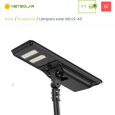
Ir
$
0
al
MAI
contenido
MEN
Inicio
Productos
Lámpara solar NSLV2-40