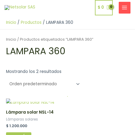
Ir
$
0
al
MAI
contenido
MEN
Inicio
Productos
LAMPARA 360
Inicio
/ Productos etiquetados “LAMPARA 360”
LAMPARA 360
Mostrando los 2 resultados
.
Lámpara solar NSL-14
Lámparas solares
$
1.200.000