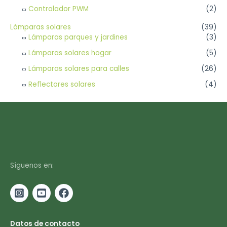
Controlador PWM
(2)
Lámparas solares
(39)
Lámparas parques y jardines
(3)
Lámparas solares hogar
(5)
Lámparas solares para calles
(26)
Reflectores solares
(4)
Síguenos en:
Datos de contacto