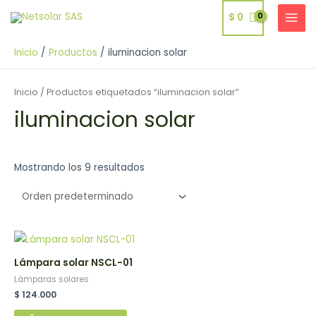
Ir
$
0
al
MAI
contenido
MEN
Inicio
Productos
iluminacion solar
Inicio
/ Productos etiquetados “iluminacion solar”
iluminacion solar
Mostrando los 9 resultados
Lámpara solar NSCL-01
Lámparas solares
$
124.000