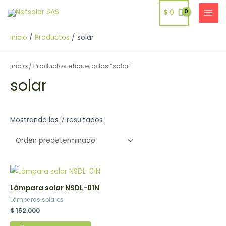
Ir
$
0
al
MAI
contenido
MEN
Inicio
Productos
solar
Inicio
/ Productos etiquetados “solar”
solar
Mostrando los 7 resultados
Lámpara solar NSDL-01N
Lámparas solares
$
152.000