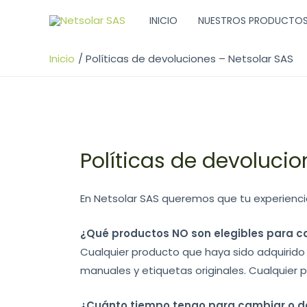
Ir
INICIO
NUESTROS PRODUCTO
al
contenido
Inicio
Políticas de devoluciones – Netsolar SAS
Políticas de devolucio
En Netsolar SAS queremos que tu experiencia
¿Qué productos NO son elegibles para c
Cualquier producto que haya sido adquirid
manuales y etiquetas originales. Cualquier 
¿Cuánto tiempo tengo para cambiar o d