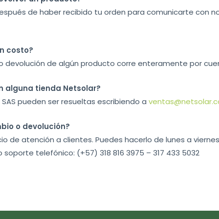
 después de haber recibido tu orden para comunicarte con n
ún costo?
 o devolución de algún producto corre enteramente por cuen
n alguna tienda Netsolar?
r SAS pueden ser resueltas escribiendo a
ventas@netsolar.c
mbio o devolución?
o de atención a clientes. Puedes hacerlo de lunes a viernes 
 soporte telefónico: (+57) 318 816 3975 – 317 433 5032