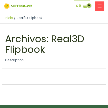
Ir
$
0
al
MAI
contenido
MEN
Inicio
Real3D Flipbook
Archivos:
Real3D
Flipbook
Description.